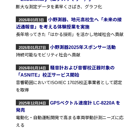
膨大な測定データを素早くさばき、グラフ化
小野測器、地元高校生へ「未来の接
2026年03月3日
近通報音」を考える体験授業を実施
長年培ってきた「はかる技術」を活かし地域社会へ貢献
小野測器2025年スポンサー活動
2026年01月27日
持続可能なモビリティ社会へ貢献
騒音計および音響校正器対象の
2026年01月14日
「ASNITE」校正サービス開始
音響範囲においてISO/IEC 17025校正事業者として認定
を取得
GPSベクトル速度計 LC-8220A を
2025年12月24日
発売
電動化・自動運転開発で高まる車両挙動計測ニーズに応
える