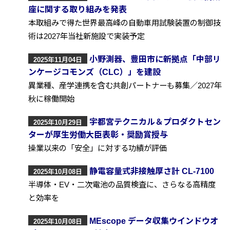
座に関する取り組みを発表
本取組みで得た世界最高峰の自動車用試験装置の制御技
術は2027年当社新施設で実装予定
小野測器、豊田市に新拠点「中部リ
2025年11月04日
ンケージコモンズ（CLC）」を建設
異業種、産学連携を含む共創パートナーも募集／2027年
秋に稼働開始
宇都宮テクニカル＆プロダクトセン
2025年10月29日
ターが厚生労働大臣表彰・奨励賞授与
操業以来の「安全」に対する功績が評価
静電容量式非接触厚さ計 CL-7100
2025年10月08日
半導体・EV・二次電池の品質検査に、さらなる高精度
と効率を
MEscope データ収集ウインドウオ
2025年10月08日