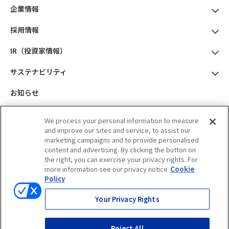
企業情報
採用情報
IR（投資家情報）
サステナビリティ
お知らせ
製品サイト
We process your personal information to measure
and improve our sites and service, to assist our
marketing campaigns and to provide personalised
content and advertising. By clicking the button on
the right, you can exercise your privacy rights. For
more information see our privacy notice
Cookie
神奈川県横浜市西区みなとみらい三丁
Policy
目3番3号
横浜コネクトスクエア 12階
Your Privacy Rights
Reject All