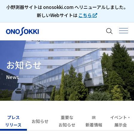
小野測器サイトは onosokki.com へリニューアルしました。
新しいWebサイトは
こちら
小野測器を知る
企業情報
採用情報
お知らせ
IR（投資家情報）
News
サステナビリティ
お知らせ
製品サイト
プレス
重要な
IR
イベント・
お知らせ
リリース
お知らせ
新着情報
展示会