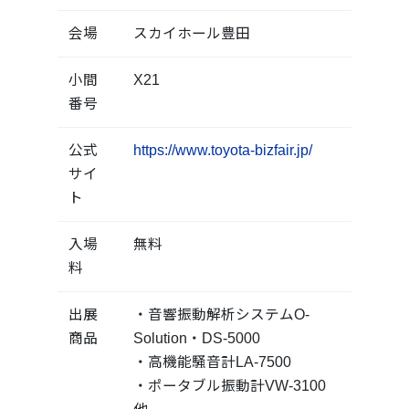
会場
スカイホール豊田
小間
X21
番号
公式
https://www.toyota-bizfair.jp/
サイ
ト
入場
無料
料
出展
・音響振動解析システムO-
商品
Solution・DS-5000
・高機能騒音計LA-7500
・ポータブル振動計VW-3100