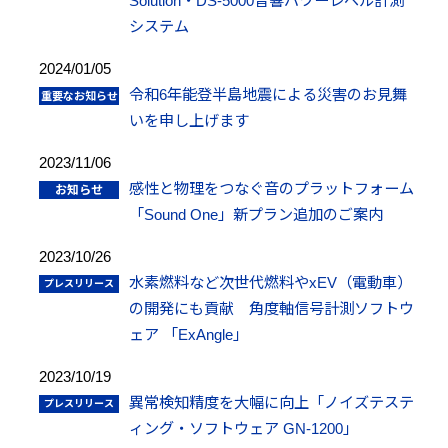
Solution・DS-5000音響パワーレベル計測
システム
2024/01/05
令和6年能登半島地震による災害のお見舞
いを申し上げます
2023/11/06
感性と物理をつなぐ音のプラットフォーム
「Sound One」新プラン追加のご案内
2023/10/26
水素燃料など次世代燃料やxEV（電動車）
の開発にも貢献 角度軸信号計測ソフトウ
ェア 「ExAngle」
2023/10/19
異常検知精度を大幅に向上「ノイズテステ
ィング・ソフトウェア GN-1200」