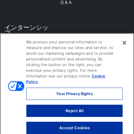
Q & A
インターンシッ
プ
We process your personal information to
measure and improve our sites and service, to
assist our marketing campaigns and to provide
企業サイト
personalised content and advertising. By
clicking the button on the right, you can
exercise your privacy rights. For more
information see our privacy notice
Cookie
Policy
Your Privacy Rights
当サイトのご利用にあたって
個人情報保護方針
© ONO SOKKI CO., LTD. 1996-2026
Reject All
Accept Cookies