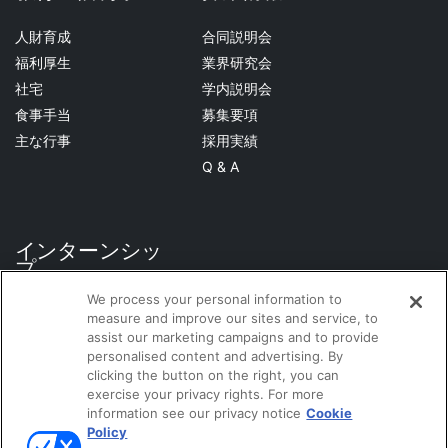
人財育成
合同説明会
福利厚生
業界研究会
社宅
学内説明会
食事手当
募集要項
主な行事
採用実績
Q & A
インターンシッ
プ
We process your personal information to
measure and improve our sites and service, to
assist our marketing campaigns and to provide
企業サイト
personalised content and advertising. By
clicking the button on the right, you can
exercise your privacy rights. For more
information see our privacy notice
Cookie
Policy