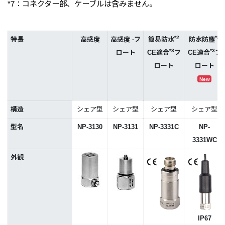
*7：コネクター部、ケーブルは含みません。
*2
*5
特長
高感度
高感度 ·フ
簡易防水
防水防塵
*3
*3
ロート
CE適合
フ
CE適合
フ
ロート
ロート
New
構造
シェア型
シェア型
シェア型
シェア型
型名
NP-3130
NP-3131
NP-3331C
NP-
3331WC
外観
IP67