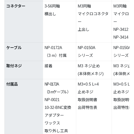
コネクター
3-56同軸
M3同軸
M3同軸
横出し
マイクロコネクタ
マイクロコ
ー
ー
上出し
NP-3412
NP-3414
ケーブル
NP-0172A
NP-0150A
NP-0150A
（3 m）付属
シリーズ
シリーズ
取付ネジ
接着
M3 ネジ止め
M3 ネジ止
(本体側メネジ)
(本体側メネ
付属品
NP-0172A
M3×0.5 L=4
M3×0.5 L=
（3 mケーブル）
止めネジ
止めネジ
NP-0021
取扱説明書
取扱説明書
10-32-BNC変換
出荷特性表
出荷特性表
アダプター
ワックス
取り外し工具