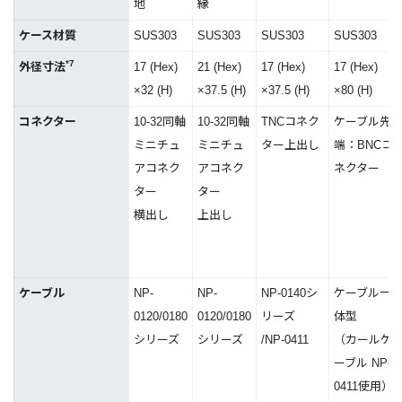
地
縁
ケース材質
SUS303
SUS303
SUS303
SUS303
*7
外径寸法
17 (Hex)
21 (Hex)
17 (Hex)
17 (Hex)
×32 (H)
×37.5 (H)
×37.5 (H)
×80 (H)
コネクター
10-32同軸
10-32同軸
TNCコネク
ケーブル先
ミニチュ
ミニチュ
ター上出し
端：BNCコ
アコネク
アコネク
ネクター
ター
ター
横出し
上出し
ケーブル
NP-
NP-
NP-0140シ
ケーブル一
0120/0180
0120/0180
リーズ
体型
シリーズ
シリーズ
/NP-0411
（カールケ
ーブル NP-
0411使用）