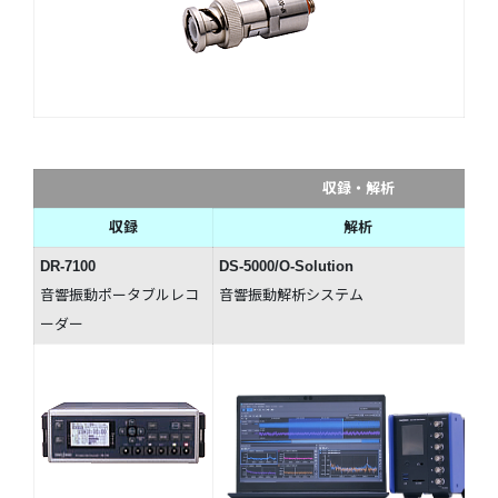
収録・解析
収録
解析
DR-7100
DS-5000/O-Solution
音響振動ポータブルレコ
音響振動解析システム
ーダー