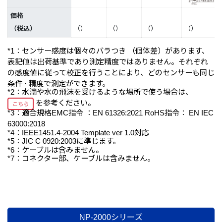
価格
（税込）
（
）
（
）
（
）
（
）
*1：センサー感度は個々のバラつき （個体差）があります、
表記値は出荷基準であり測定精度ではありません。それぞれ
の感度値に従って校正を行うことにより、どのセンサーも同じ
条件 · 精度で測定ができます。
*2：水滴や水の飛沫を受けるような場所で使う場合は、
を参考ください。
こちら
*3：適合規格EMC指令 ：EN 61326:2021 RoHS指令： EN IEC
63000:2018
*4：IEEE1451.4-2004 Template ver 1.0対応
*5：JIC C 0920:2003に準じます。
*6：ケーブルは含みません。
*7：コネクター部、ケーブルは含みません。
NP-2000シリーズ