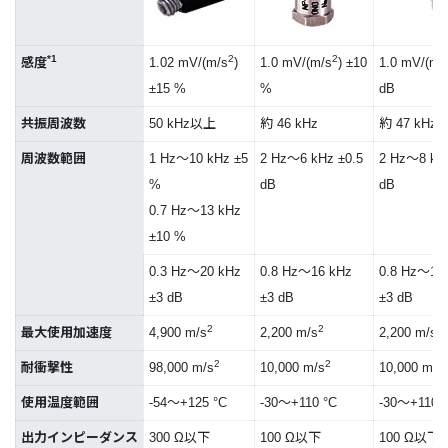
*1
2
2
感度
1.02 mV/(m/s
)
1.0 mV/(m/s
) ±10
1.0 mV/(m/
±15 %
%
dB
共振周波数
50 kHz以上
約 46 kHz
約 47 kHz
周波数範囲
1 Hz～10 kHz ±5
2 Hz～6 kHz ±0.5
2 Hz～8 kHz
%
dB
dB
0.7 Hz～13 kHz
±10 %
0.3 Hz～20 kHz
0.8 Hz～16 kHz
0.8 Hz～16
±3 dB
±3 dB
±3 dB
2
2
2
最大使用加速度
4,900 m/s
2,200 m/s
2,200 m/s
2
2
耐衝撃性
98,000 m/s
10,000 m/s
10,000 m/s
使用温度範囲
-54～+125 °C
-30～+110 °C
-30～+110 
出力インピーダンス
300 Ω以下
100 Ω以下
100 Ω以下