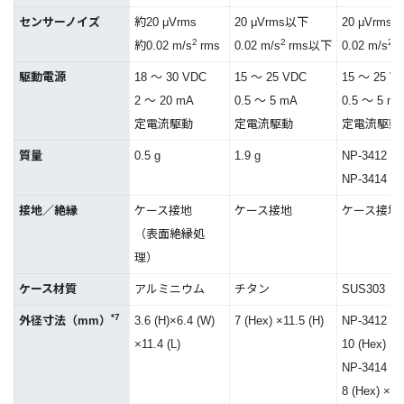
センサーノイズ
約20 μVrms
20 μVrms以下
20 μVrms
2
2
2
約0.02 m/s
rms
0.02 m/s
rms以下
0.02 m/s
駆動電源
18 ～ 30 VDC
15 ～ 25 VDC
15 ～ 25 V
2 ～ 20 mA
0.5 ～ 5 mA
0.5 ～ 5 m
定電流駆動
定電流駆動
定電流駆動
質量
0.5 g
1.9 g
NP-3412：5
NP-3414：3
接地／絶縁
ケース接地
ケース接地
ケース接地
（表面絶縁処
理）
ケース材質
アルミニウム
チタン
SUS303
*7
外径寸法（mm）
3.6 (H)×6.4 (W)
7 (Hex) ×11.5 (H)
NP-3412：
×11.4 (L)
10 (Hex) ×1
NP-3414：
8 (Hex) ×1