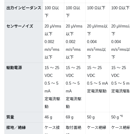
出力インピーダンス
100 Ω以
100 Ω以
100 Ω以下
100 Ω以下
下
下
センサーノイズ
20 μVrms
20 μVrms
20 μVrms以
20 μVrms以
以下
以下
下
下
0.002
0.002
0.004
0.004
2
2
2
2
m/s
rms
m/s
rms
m/s
rms以
m/s
rms以
以下
以下
下
下
駆動電源
15 ～ 25
15 ～ 25
15 ～ 25
15 ～ 25
VDC
VDC
VDC
VDC
0.5 ～ 5
0.5 ～ 5
0.5 ～ 5 mA
0.5 ～ 5 mA
mA
mA
定電流駆動
定電流駆動
定電流駆
定電流駆
動
動
*6
質量
46 g
69 g
50 g
50 g
接地／絶縁
ケース接
取付面絶
ケース絶縁
ケース絶縁