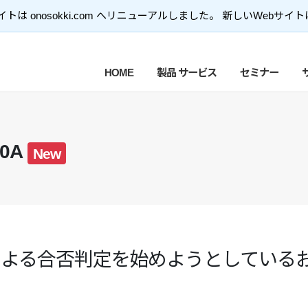
トは onosokki.com へリニューアルしました。 新しいWebサイ
HOME
製品 サービス
セミナー
00A
New
による合否判定を始めようとしている