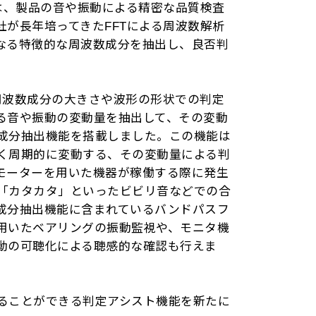
ーターは、製品の音や振動による精密な品質検査
社が長年培ってきたFFTによる周波数解析
なる特徴的な周波数成分を抽出し、良否判
ある周波数成分の大きさや波形の形状での判定
る音や振動の変動量を抽出して、その変動
成分抽出機能を搭載しました。この機能は
く周期的に変動する、その変動量による判
モーターを用いた機器が稼働する際に発生
「カタカタ」といったビビリ音などでの合
成分抽出機能に含まれているバンドパスフ
用いたベアリングの振動監視や、モニタ機
動の可聴化による聴感的な確認も行えま
ることができる判定アシスト機能を新たに