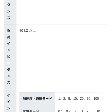
ダ
ン
ス
負
50 kΩ 以上
荷
イ
ン
ピ
ー
ダ
ン
ス
ゲ
加速度・速度モード
1、2、5、10、20、50、100
イ
ン
変位モード
0.1、0.2、0.5、1、2、5、10