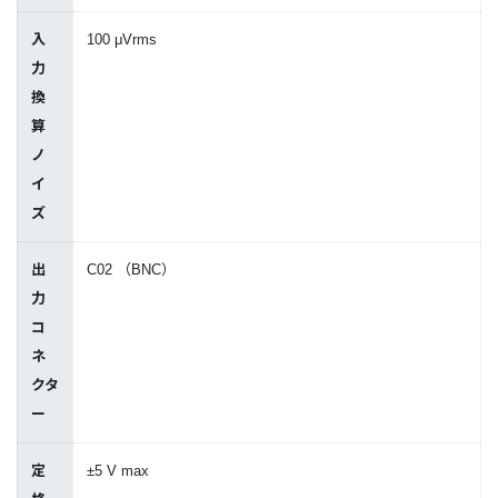
入
100 μVrms
力
換
算
ノ
イ
ズ
出
C02 （BNC）
力
コ
ネ
クタ
ー
定
±5 V max