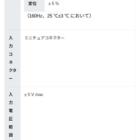
変位
± 5 %
（160Hz、25 ℃±3 ℃ において）
入
ミニチュアコネクター
力
コ
ネ
クタ
ー
入
± 5 V max
力
電
圧
範
囲