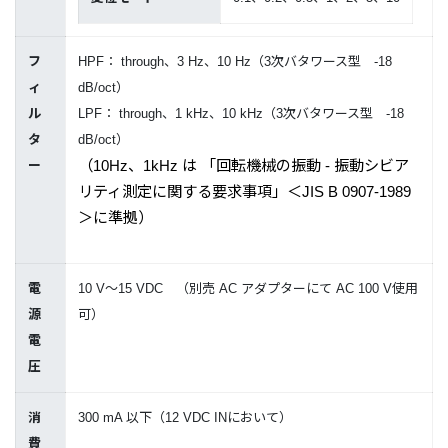
フ
HPF： through、3 Hz、10 Hz（3次バタワース型 -18
ィ
dB/oct）
ル
LPF： through、1 kHz、10 kHz（3次バタワース型 -18
タ
dB/oct）
（10Hz、1kHz は 「回転機械の振動 - 振動シビア
ー
リティ測定に関する要求事項」＜JIS B 0907-1989
＞に準拠）
電
10 V～15 VDC （別売 AC アダプターにて AC 100 V使用
源
可）
電
圧
消
300 mA 以下（12 VDC INにおいて）
費