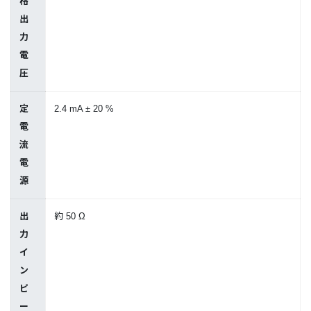
格
出
力
電
圧
定
2.4 mA ± 20 %
電
流
電
源
出
約 50 Ω
力
イ
ン
ピ
ー