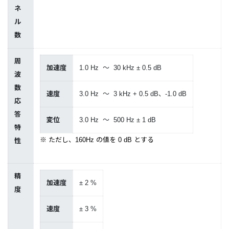
ネ
ル
数
周
加速度
1.0 Hz ～ 30 kHz ± 0.5 dB
波
数
速度
3.0 Hz ～ 3 kHz + 0.5 dB、-1.0 dB
応
答
変位
3.0 Hz ～ 500 Hz ± 1 dB
特
※ ただし、160Hz の値を 0 dB とする
性
精
加速度
± 2 %
度
速度
± 3 %