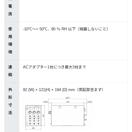
電
流
使
-10℃～+ 50℃、90 ％ RH 以下（結露しないこと）
用
環
境
連
ACアダプター1台につき最大3台まで
結
外
92 (W) × 121(H) × 194 (D) mm（突起部含まず）
形
寸
法