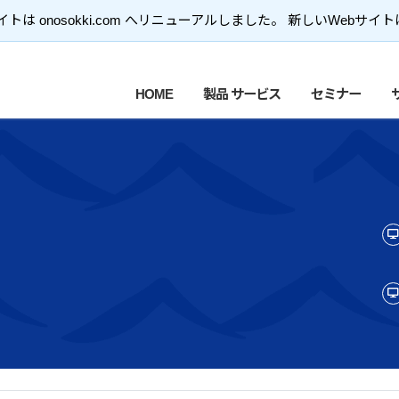
トは onosokki.com へリニューアルしました。 新しいWebサイ
HOME
製品 サービス
セミナー