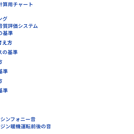
計算用チャート
ング
音質評価システム
の基準
考え方
スの基準
方
基準
方
基準
とシンフォニー音
ンジン暖機運転前後の音