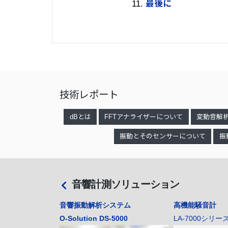
最後に
技術レポート
dBとは
FFTアナライザーについて
変動音解
振動とそのセンサーについて
振