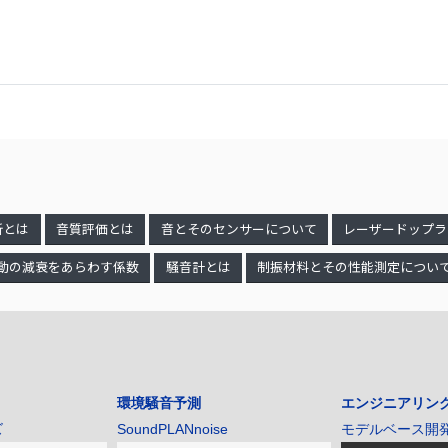
析とは
音質評価とは
音とそのセンサーについて
レーザードップラ
動の減衰をあらわす係数
騒音計とは
制振材料とその性能測定につい