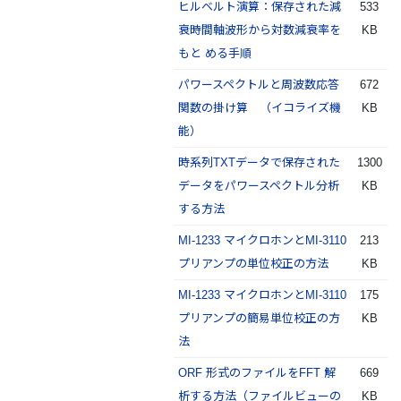
ヒルベルト演算：保存された減
533
衰時間軸波形から対数減衰率を
KB
もと める手順
パワースペクトルと周波数応答
672
関数の掛け算 （イコライズ機
KB
能）
時系列TXTデータで保存された
1300
データをパワースペクトル分析
KB
する方法
MI-1233 マイクロホンとMI-3110
213
プリアンプの単位校正の方法
KB
MI-1233 マイクロホンとMI-3110
175
プリアンプの簡易単位校正の方
KB
法
ORF 形式のファイルをFFT 解
669
析する方法（ファイルビューの
KB