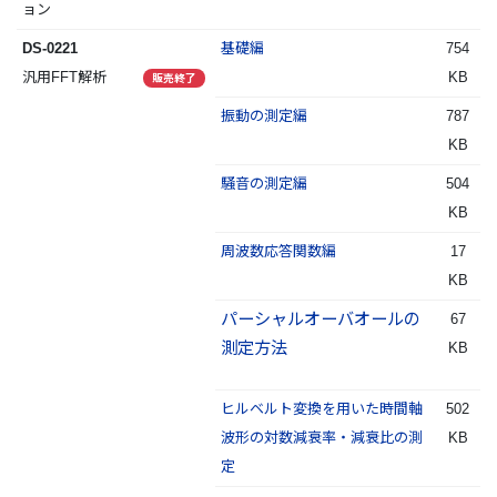
ョン
DS-0221
基礎編
754
汎用FFT解析
KB
販売終了
振動の測定編
787
KB
騒音の測定編
504
KB
周波数応答関数編
17
KB
パーシャルオーバオールの
67
測定方法
KB
ヒルベルト変換を用いた時間軸
502
波形の対数減衰率・減衰比の測
KB
定