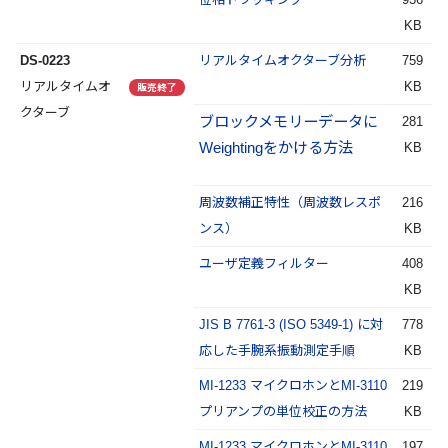
KB
DS-0223
リアルタイムオクターブ分析
759
リアルタイムオ
KB
販売終了
クターブ
ブロックメモリーデータに
281
Weightingをかける方法
KB
周波数補正特性（周波数レスポ
216
ンス）
KB
ユーザ定義フィルター
408
KB
JIS B 7761-3 (ISO 5349-1) に対
778
応した手腕系振動測定手順
KB
MI-1233 マイクロホンとMI-3110
219
プリアンプの単位校正の方法
KB
MI-1233 マイクロホンとMI-3110
197