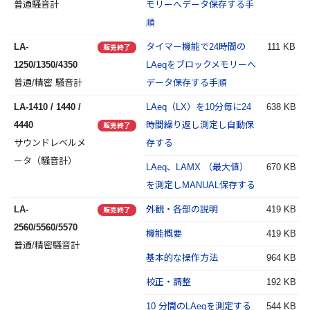
普通騒音計
モリーへデータ保存する手
順
LA-
タイマー機能で24時間の
111 KB
販売終了
1250/1350/4350
LAeqをブロックメモリーへ
普通/精密 騒音計
データ保存する手順
LA-1410 / 1440 /
LAeq（LX）を10分毎に24
638 KB
4440
時間繰り返し測定し自動保
販売終了
サウンドレベルメ
存する
ータ（騒音計）
LAeq、LAMX （最大値）
670 KB
を測定しMANUAL保存する
LA-
外観・各部の説明
419 KB
販売終了
2560/5560/5570
機能概要
419 KB
普通/精密騒音計
基本的な操作方法
964 KB
校正・調整
192 KB
10 分間のLAeqを測定する
544 KB