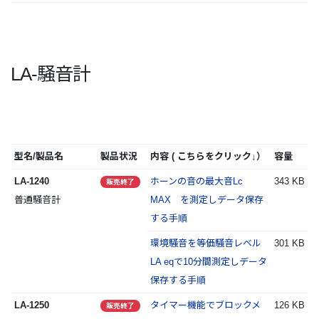
LA-騒音計
型名/製品名
製品状況
内容 ( こちらをクリック↓）
容量
LA-1240
ホーンの音の最大音Lc
343 KB
販売終了
普通騒音計
MAX を測定しデータ保存
する手順
環境騒音を等価騒音レベル
301 KB
LA eqで10分間測定しデータ
保存する手順
LA-1250
タイマー機能でブロックメ
126 KB
販売終了