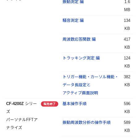
振動測定 編
1.6
MB
騒音測定 編
134
KB
周波数応答関数 編
417
KB
トラッキング測定 編
124
KB
トリガー機能・カーソル機能・
382
データ長設定と
KB
アクティブ画面説明
CF-4200Z
シリー
基本操作手順
596
販売終了
ズ
KB
パーソナルFFTア
振動周波数分析の操作手順
589
ナライズ
KB