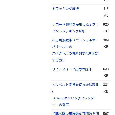
トラッキング解析
1.6
MB
レコード機能を使用したオフラ
920
イントラッキング解析
KB
ある周波数帯（パーシャルオー
309
バオール）の
KB
スペクトルの時系列変化を測定
する方法
サインスイープ出力の操作
648
KB
ヒルベルト変換を使った減衰比
331
ζ
KB
（Dampダンピングファクタ
ー）の測定
打撃試験で周波数応答関数を測
597