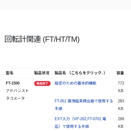
回転計関連 (FT/HT/TM)
型名
製品状況
製品名 （こちらをクリック↓）
容量
FT-1500
設定のための基本的機能
773
販売終了
アドバンスト
KB
タコメータ
FT-051 漏洩磁束検出器で使用する
283
手順
KB
EXT入力（VP-202,FT-0701,電
289
圧）で使用する手順
KB