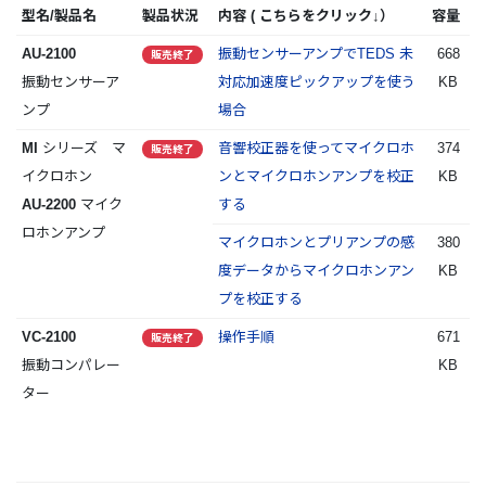
型名/製品名
製品状況
内容 ( こちらをクリック↓）
容量
AU-2100
振動センサーアンプでTEDS 未
668
販売終了
振動センサーア
対応加速度ピックアップを使う
KB
ンプ
場合
MI
シリーズ マ
音響校正器を使ってマイクロホ
374
販売終了
イクロホン
ンとマイクロホンアンプを校正
KB
AU-2200
マイク
する
ロホンアンプ
マイクロホンとプリアンプの感
380
度データからマイクロホンアン
KB
プを校正する
VC-2100
操作手順
671
販売終了
振動コンパレー
KB
ター