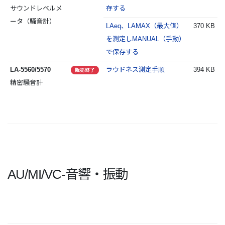
サウンドレベルメ
存する
ータ（騒音計）
LAeq、LAMAX（最大値）
370 KB
を測定しMANUAL（手動）
で保存する
LA-5560/5570
ラウドネス測定手順
394 KB
販売終了
精密騒音計
AU/MI/VC-音響・振動