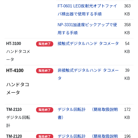
FT-0601 LED反射光オプトファイ
363
バ検出器で使用する手順
KB
NP-3331加速度ピックアップで使
358
用する手順
KB
HT-3100
接触式デジタルハンド タコメータ
54
販売終了
ハンドタコメ
KB
ータ
HT-4100
非接触式デジタルハンド タコメー
39
販売終了
タ
KB
ハンドタコ
メータ
TM-2110
デジタル回転計 （簡易取扱説明
172
販売終了
デジタル回転
書）
KB
計
TM-2120
デジタル回転計 （簡易取扱説明
196
販売終了