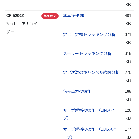
KB
CF-5200Z
基本操作 編
401
販売終了
2ch FFTアナライ
KB
ザー
定比／定幅トラッキング分析
371
KB
メモリートラッキング分析
319
KB
定比次数のキャンベル線図分析
270
KB
信号出力の操作
189
KB
サーボ解析の操作 （LINスイー
128
プ）
KB
サーボ解析の操作 （LOGスイ
177
ープ）
KB