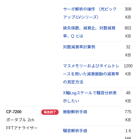
サーボ解析の操作 （光ピック
308
アップ-LVシリーズ）
KB
損失係数、減衰比、対数減衰
802
率、Q とは
KB
対数減衰率計算例
32
KB
マスメモリーおよびタイムトレ
1200
ースを用いた減衰振動の減衰率
KB
の測定方法
X軸Logスケールで騒音分析表
48
示したい
KB
CF-7200
振動解析手順
775
販売終了
ポータブル 2ch
KB
FFTアナライザー
騒音解析手順
1.6
MB