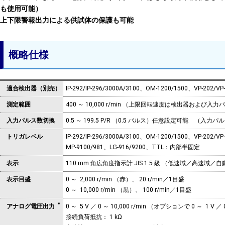
も使用可能）
上下限警報出力による供試体の保護も可能
概略仕様
適合検出器（別売）
IP-292/IP-296/3000A/3100、OM-1200/1500、VP-202/
測定範囲
400 ～ 10,000 r/min （上限回転速度は検出器お
入力パルス数切換
0.5 ～ 199.5 P/R （0.5 パルス）任意設定可能 
トリガレベル
IP-292/IP-296/3000A/3100、OM-1200/1500、VP-
MP-9100/981、LG-916/9200、TTL：内部半固定
表示
110 mm 角広角度指示計 JIS 1.5 級 （低速域／高速域／
表示目盛
0 ～ 2,000 r/min （赤）、 20 r/min／1目盛
0 ～ 10,000 r/min （黒）、 100 r/min／1目盛
＊
0 ～ 5 V ／ 0 ～ 10,000 r/min （オプションで 0 ～ 1 V ／
アナログ電圧出力
接続負荷抵抗： 1 kΩ