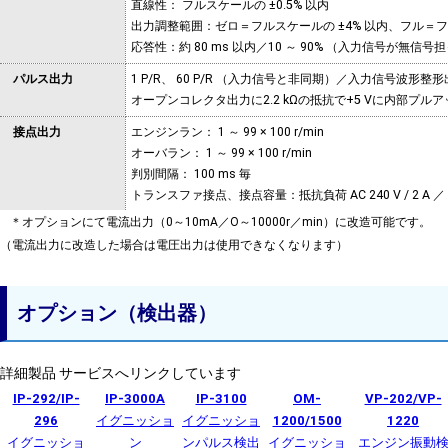
直線性： フルスケールの ±0.5% 以内
出力調整範囲：ゼロ＝フルスケールの ±4% 以内、フル＝フル
応答性：約 80 ms 以内／10 ～ 90% （入力信号が無信号
パルス出力
1 P/R、 60 P/R （入力信号と非同期）／入力信号波形
オープンコレクタ出力に2.2 kΩの抵抗で+5 Vに内部プルア
接点出力
エンジンラン： 1 ～ 99 × 100 r/min
オーバラン： 1 ～ 99 × 100 r/min
判別間隔： 100 ms 毎
トランスファ接点、接点容量：抵抗負荷 AC 240 V / 2 A ／ DC 
＊オプションにて電流出力（0～10mA／O～10000r／min）に改造可能です。
使用電源
AC 100 V ～ 240 V ± 10%、約 25 VA （オプション： DC 1
（電流出力に改造した場合は電圧出力は使用できなくなります）
使用温度範囲
0 ～ +40 ℃
寸法
210 (W) × 149 (H) × 300 (D) mm
オプション（検出器）
質量
約 4 kg
付属品
・AC 電源ケーブル（1.9 m）
詳細製品 サービスへリンクしています
・ヒューズ
IP-292/IP-
IP-3000A
IP-3100
OM-
VP-202/VP-
価格
（税込
）
296
イグニッショ
イグニッショ
1200/1500
1220
イグニッショ
ン
ンパルス検出
イグニッショ
エンジン振動