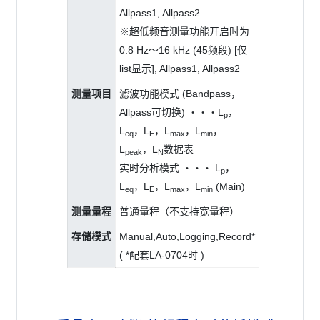
Allpass1, Allpass2
※超低频音测量功能开启时为
0.8 Hz～16 kHz (45频段) [仅
list显示], Allpass1, Allpass2
测量项目
滤波功能模式 (Bandpass，
Allpass可切换) ・・・L
，
p
L
，L
，L
，L
，
eq
E
max
min
L
，L
数据表
peak
N
实时分析模式 ・・・ L
，
p
L
，L
，L
，L
(Main)
eq
E
max
min
测量量程
普通量程（不支持宽量程）
存储模式
Manual,Auto,Logging,Record*
( *配套LA-0704时 )