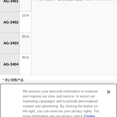
AG-3401
10 m
AG-3402
20 m
AG-3403
30 m
AG-3404
* 停止销售产品
We process your personal information to measure
and improve our sites and service, to assist our
●为了提高性能，可能不经预告而变更外形及规格，请谅
marketing campaigns and to provide personalised
解。
content and advertising. By clicking the button on
the right, you can exercise your privacy rights. For
more information see our privacy notice
Cookie