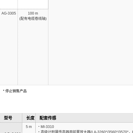
AG-3305
100 m
(配有电缆卷线轴)
* 停止销售产品
型号
长度
配套传感
5 m
・MI-3310
・声级计附属传声器用前置放大器(LA-3260*/3560*/3570*，LA-