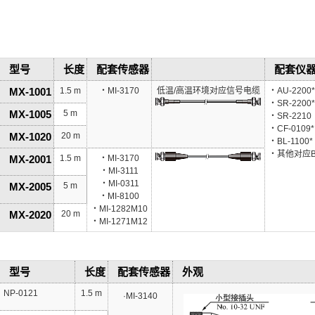
型号
长度
配套传感器
配套仪
MX-1001
1.5 m
・MI-3170
低温/高温环境对应信号电缆
・AU-2200*
・SR-2200*
MX-1005
5 m
・SR-2210
・CF-0109*
MX-1020
20 m
・BL-1100*
・其他对应
MX-2001
1.5 m
・MI-3170
・MI-3111
・MI-0311
MX-2005
5 m
・MI-8100
・MI-1282M10
MX-2020
20 m
・MI-1271M12
型号
长度
配套传感器
外观
NP-0121
1.5 m
·MI-3140