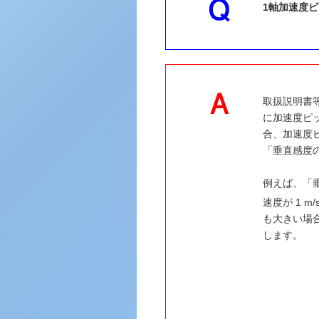
1軸加速度
取扱説明書
に加速度ピ
合、加速度
「垂直感度の
例えば、「
速度が 1 m/
も大きい場合
します。