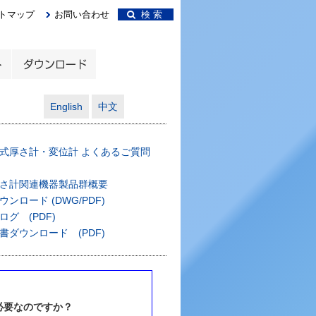
トマップ
お問い合わせ
検 索
English
中文
式厚さ計・変位計 よくあるご質問
さ計関連機器製品群概要
ンロード (DWG/PDF)
グ (PDF)
書ダウンロード (PDF)
必要なのですか？