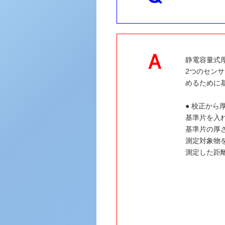
静電容量式
2つのセン
めるために
● 校正から
基準片を入
基準片の厚
測定対象物を
測定した距離