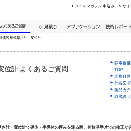
メールマガジン 申込み
サイ
静電容量式厚さ計・変位計
静電容量
変位計 よくあるご質問
TOP
非接触厚
外観図ダウ
製品カタロ
取扱説明
厚さ計・変位計で導体・半導体の厚みを測る際、何故基準片での校正が