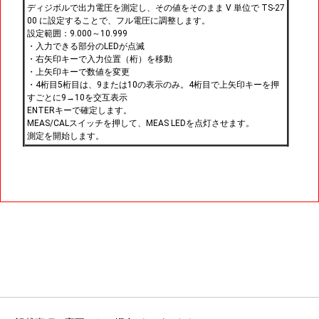
ディジボルで出力電圧を測定し、その値をそのまま V 単位で TS-27
00 に設定することで、フル電圧に調整します。
設定範囲：9.000～10.999
・入力できる部分のLEDが点滅
・右矢印キーで入力位置（桁）を移動
・上矢印キーで数値を変更
・4桁目5桁目は、9または10の表示のみ。4桁目で上矢印キーを押
すごとに9→10を交互表示
ENTERキーで確定します。
MEAS/CALスイッチを押して、MEAS LEDを点灯させます。
測定を開始します。