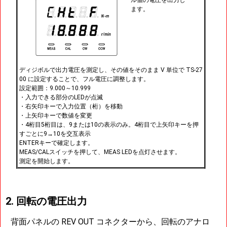
ル値の電圧を出力し
ます。
ディジボルで出力電圧を測定し、その値をそのまま V 単位で TS-27
00 に設定することで、フル電圧に調整します。
設定範囲：9.000～10.999
・入力できる部分のLEDが点滅
・右矢印キーで入力位置（桁）を移動
・上矢印キーで数値を変更
・4桁目5桁目は、9または10の表示のみ。4桁目で上矢印キーを押
すごとに9→10を交互表示
ENTERキーで確定します。
MEAS/CALスイッチを押して、MEAS LEDを点灯させます。
測定を開始します。
2. 回転の電圧出力
背面パネルの REV OUT コネクターから、回転のアナロ