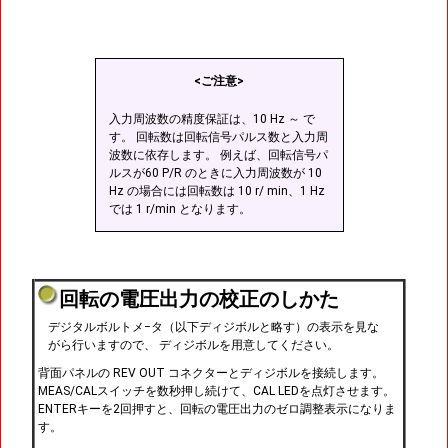
<ご注意>
入力周波数の精度保証は、10 Hz ～ で
す。 回転数は回転信号パルス数と入力周
波数に依存します。 例えば、回転信号パ
ルスが60 P/R のときに入力周波数が 10
Hz の場合には回転数は 10 r/ min、1 Hz
では 1 r/min となります。
回転の電圧出力の校正のしかた
デジタルボルトメ−タ（以下ディジボルと略す）の表示を見な
がら行いますので、 ディジボルを用意してください。
背面パネルの REV OUT コネクターとディジボルを接続します。
MEAS/CALスイッチを数秒押し続けて、CAL LEDを点灯させます。
ENTERキーを2回押すと、回転の電圧出力のゼロ調整表示になりま
す。