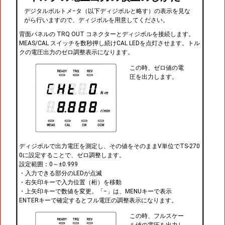
デジタルボルトメ−タ（以下ディジボルと略す）の表示を見な
がら行いますので、ディジボルを用意してください。
背面パネルの TRQ OUT コネクターとディジボルを接続します。
MEAS/CAL スイッチを数秒押し続けCAL LEDを点灯させます。トル
クの電圧出力のゼロ調整表示になります。
この時、ゼロ値の電
圧を出力します。
ディジボルで出力電圧を測定し、その値をそのままV単位でTS-270
0に設定することで、ゼロ調整します。
設定範囲：0～±0.999
・入力できる部分のLEDが点滅
・右矢印キーで入力位置（桁）を移動
・上矢印キーで数値を変更。「−」は、MENUキーで表示
ENTERキーで確定するとフル電圧の調整表示になります。
この時、フルスケー