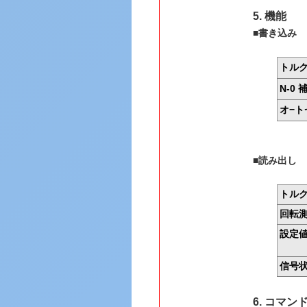
5. 機能
■書き込み
トル
N-0 
オ−ト
■読み出し
トル
回転
設定
信号
6. コマン