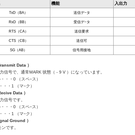
名
機能
入出力
TxD（BA）
送信デ−タ
RxD（BB）
受信デ−タ
RTS（CA）
送信要求
CTS（CB）
送信可
SG（AB）
信号用接地
Transmit Data ）
力信号で、通常MARK 状態（ - 9 V ）になっています。
ル・・・0 （スペ−ス）
ル・・・1 （マ−ク）
Recive Data ）
入力信号です。
ル・・・0 （スペ−ス）
ル・・・1 （マ−ク）
ignal Ground ）
モンです。