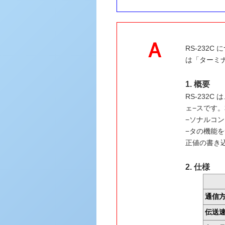
RS-232
は「ターミナ
1. 概要
RS-232C 
ェ−スです。
−ソナルコン
−タの機能を
正値の書き
2. 仕様
通信
伝送速