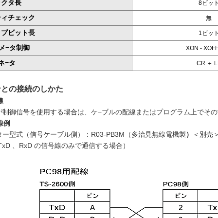
ラクタ長
8ビッ
ティチェック
無
ップビット長
1ビッ
メ−タ制御
XON
-
XOF
ネ−タ
CR
＋
L
コンとの接続のしかた
線
が制御信号を使用する場合は、ケ−ブルの配線またはプログラム上でそ
線例
ー型式（信号ケーブル側）：R03-PB3M（多治見無線電機製
）
＜別売
TxD 、RxD の信号線のみで通信する場合）