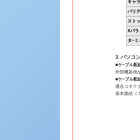
キャ
パリ
スト
Xパラ
タ−ミ
3. パソ
■ケ−ブル配
外部機器側
■ケ−ブル配
適合コネクタ
基本接続（ 