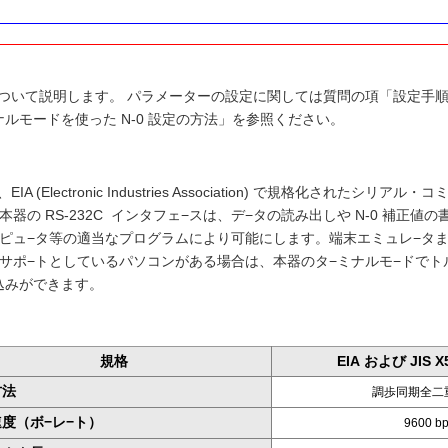
C について説明します。 パラメーターの設定に関しては質問の項「設定手順
ルモードを使った N-0 設定の方法」を参照ください。
は、EIA (Electronic Industries Association) で規格化されたシ
本器の RS-232C インタフェ−スは、デ−タの読み出しや N-0 補正
ピュ−タ等の適当なプログラムにより可能にします。端末エミュレ−タまたは
サポ−トとしているパソコンがある場合は、本器のタ−ミナルモ−ドでトル
込みができます。
規格
EIA
および
JIS X
方法
調歩同期全二
度（ボ−レ−ト）
9600 b