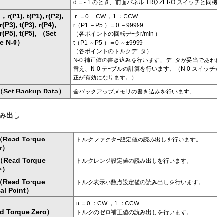
d ＝- 1 のとき、前面パネル TRQ ZERO スイッチと
r(P1), t(P1), r(P2),
n ＝0 ：CW ，1 ：CCW
 r(P3), t(P3), r(P4),
r（P1 ～P5 ）＝0 ～99999
 r(P5), t(P5), （Set
（各ポイントの回転デ−タr/min ）
ue N-0）
t（P1 ～P5 ）＝0 ～±9999
（各ポイントのトルクデ−タ）
N-0 補正値の書き込みを行います。デ−タが妥当であ
替え、N-0 テ−ブルの計算を行います。（N-0 スイッチ
正が有効になります。）
（Set Backup Data）
全バックアップメモリの書き込みを行います。
読み出し
（Read Torque
トルクファクタ−設定値の読み出しを行います。
or）
（Read Torque
トルクレンジ設定値の読み出しを行います。
e）
（Read Torque
トルク表示小数点設定値の読み出しを行います。
al Point）
n ＝0 ：CW ，1 ：CCW
d Torque Zero）
トルクのゼロ補正値の読み出しを行います。