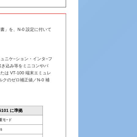
書」を、N-0 設定に付いて
リアル・コミュニケ−ション・インタ−フ
値の書き込み等をミニコンやパ
 VT-100 端末エミュレ
クのゼロ補正値／N-0 補
5101
に準拠
重モ−ド
ps