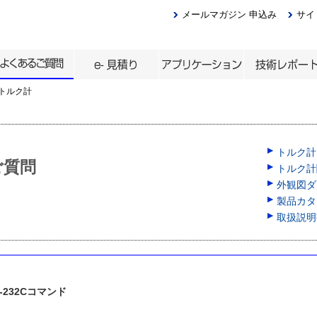
メールマガジン 申込み
サイ
トルク計
トルク計
ご質問
トルク計
外観図ダウ
製品カタロ
取扱説明
RS-232Cコマンド