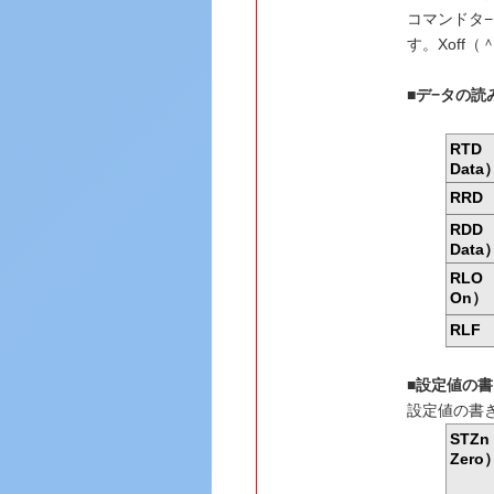
コマンドタ−ミ
す。Xoff（
■デ−タの読
RTD 
Data
RRD 
RDD 
Data
RLO 
On）
RLF 
■設定値の
設定値の書き
STZn
Zero