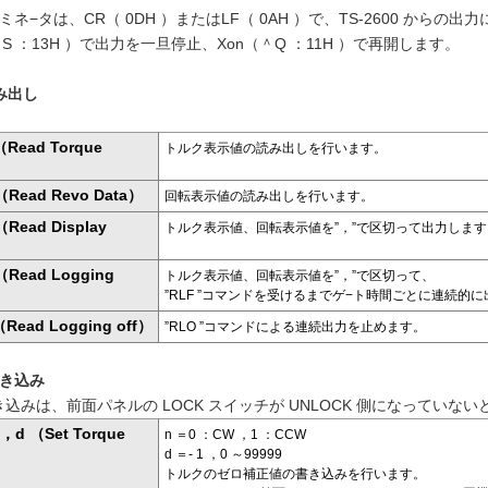
ネ−タは、CR（ 0DH ）またはLF（ 0AH ）で、TS-2600 からの出
＾S ：13H ）で出力を一旦停止、Xon（＾Q ：11H ）で再開します。
み出し
（Read Torque
トルク表示値の読み出しを行います。
）
（Read Revo Data）
回転表示値の読み出しを行います。
（Read Display
トルク表示値、回転表示値を”，”で区切って出力します
）
（Read Logging
トルク表示値、回転表示値を”，”で区切って、
”RLF ”コマンドを受けるまでゲ−ト時間ごとに連続的
（Read Logging off）
”RLO ”コマンドによる連続出力を止めます。
書き込み
込みは、前面パネルの LOCK スイッチが UNLOCK 側になっていな
 ，d （Set Torque
n ＝0 ：CW ，1 ：CCW
）
d ＝- 1 ，0 ～99999
トルクのゼロ補正値の書き込みを行います。