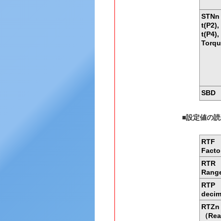
STNn ，
t(P2),
t(P4),
Torq
SBD 
■設定値の
RTF 
Fact
RTR 
Rang
RTP 
decim
RTZn
（Rea