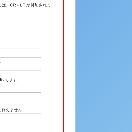
力には、CR＋LF が付加されま
。
に出力します。
いと行えません。