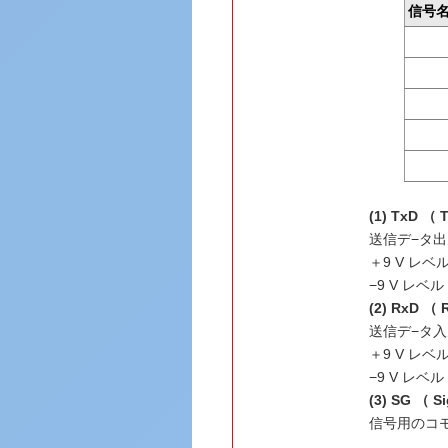
信号
(1) TxD （ 
送信デ−タ出
＋9 V レベ
−9 V レベ
(2) RxD （ 
送信デ−タ
＋9 V レベ
−9 V レベ
(3) SG （ S
信号用のコ