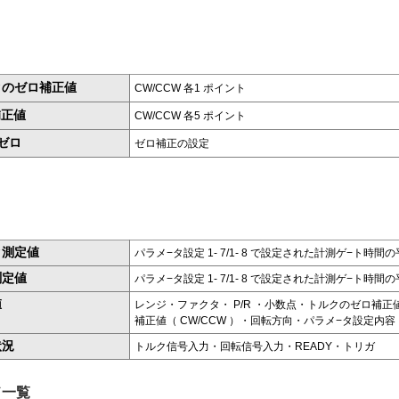
クのゼロ補正値
CW/CCW 各1 ポイント
補正値
CW/CCW 各5 ポイント
ゼロ
ゼロ補正の設定
ク測定値
パラメ−タ設定 1- 7/1- 8 で設定された計測ゲ−ト時間
測定値
パラメ−タ設定 1- 7/1- 8 で設定された計測ゲ−ト時間
値
レンジ・ファクタ・ P/R ・小数点・トルクのゼロ補正値（ 
補正値（ CW/CCW ）・回転方向・パラメ−タ設定内容
状況
トルク信号入力・回転信号入力・READY・トリガ
ド一覧