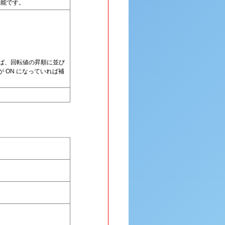
同機能です。
れば、回転値の昇順に並び
が ON になっていれば補