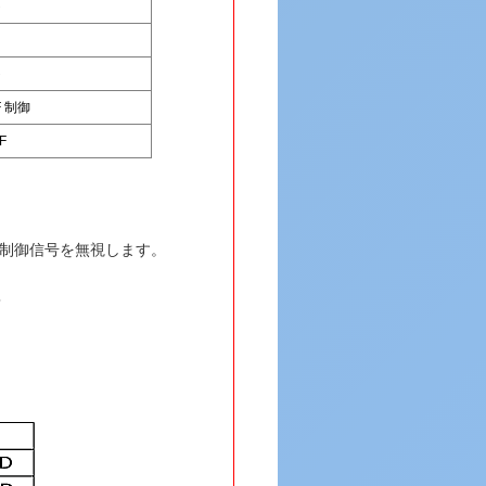
ト
ト
F
制御
F
の制御信号を無視します。
＞