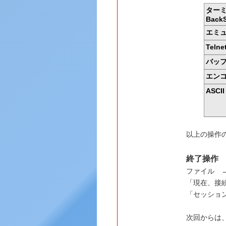
ター
Bac
エミ
Teln
バッ
エン
ASCI
以上の操作の
終了操作
ファイル 
「現在、接
「セッション
次回からは、