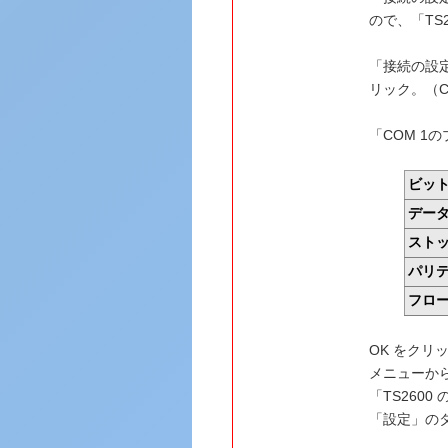
ので、「TS
「接続の設定
リック。（C
「COM 1
ビッ
デー
スト
パリ
フロ
OK をクリ
メニューか
「TS260
「設定」の