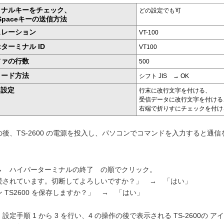
ミナルキーをチェック、
どの設定でも可
kSpaceキーの送信方法
ュレーション
VT-100
etターミナル ID
VT100
ファの行数
500
コード方法
シフト JIS → OK
I 設定
行末に改行文字を付ける、
受信データに改行文字を付ける
右端で折りすにチェックを付ける
後、TS-2600 の電源を投入し、パソコンでコマンドを入力すると通
→ ハイパーターミナルの終了 の順でクリック。
続されています。切断してよろしいですか？」 → 「はい」
 TS2600 を保存しますか？」 → 「はい」
設定手順 1 から 3 を行い、4 の操作の後で表示される TS-2600の