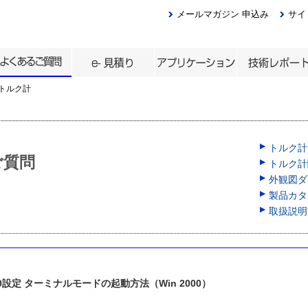
メールマガジン 申込み
サイ
トルク計
トルク計
ご質問
トルク計
外観図ダウ
製品カタロ
取扱説明
 N-0設定 ターミナルモードの起動方法（Win 2000）