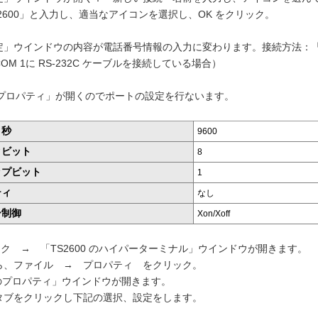
2600」と入力し、適当なアイコンを選択し、OK をクリック。
」ウインドウの内容が電話番号情報の入力に変わります。接続方法：「C
OM 1に RS-232C ケーブルを接続している場合）
のプロパティ」が開くのでポートの設定を行ないます。
ト秒
9600
タビット
8
ップビット
1
ティ
なし
ー制御
Xon/Xoff
ック → 「TS2600 のハイパーターミナル」ウインドウが開きます。
ら、ファイル → プロパティ をクリック。
0 のプロパティ」ウインドウが開きます。
タブをクリックし下記の選択、設定をします
。