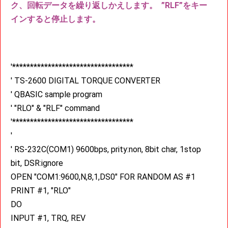
ク、回転データを繰り返しかえします。 ”RLF”をキー
インすると停止します。
'**********************************
' TS-2600 DIGITAL TORQUE CONVERTER
' QBASIC sample program
' "RLO" & "RLF" command
'**********************************
'
' RS-232C(COM1) 9600bps, prity:non, 8bit char, 1stop
bit, DSR:ignore
OPEN "COM1:9600,N,8,1,DS0" FOR RANDOM AS #1
PRINT #1, "RLO"
DO
INPUT #1, TRQ, REV