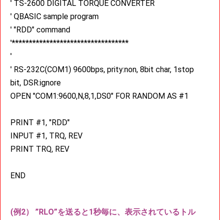
' TS-2600 DIGITAL TORQUE CONVERTER
' QBASIC sample program
' "RDD" command
'**********************************
'
' RS-232C(COM1) 9600bps, prity:non, 8bit char, 1stop
bit, DSR:ignore
OPEN "COM1:9600,N,8,1,DS0" FOR RANDOM AS #1
PRINT #1, "RDD"
INPUT #1, TRQ, REV
PRINT TRQ, REV
END
(例2） ”RLO”を送ると1秒毎に、表示されているトル