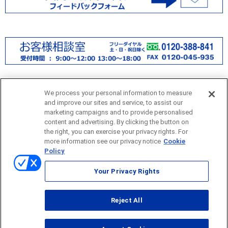
We process your personal information to measure
and improve our sites and service, to assist our
marketing campaigns and to provide personalised
content and advertising. By clicking the button on
the right, you can exercise your privacy rights. For
more information see our privacy notice
Cookie
サイトマップ
Policy
当サイトのご利用にあたって
Your Privacy Rights
個人情報保護方針
Reject All
© ONO SOKKI CO., LTD. 1996-2026