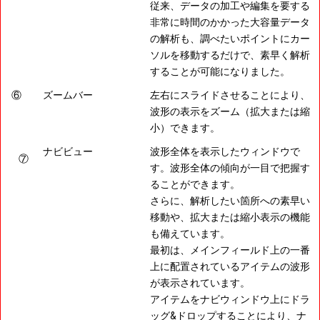
従来、データの加工や編集を要する
非常に時間のかかった大容量データ
の解析も、調べたいポイントにカー
ソルを移動するだけで、素早く解析
することが可能になりました。
⑥
ズームバー
左右にスライドさせることにより、
波形の表示をズーム（拡大または縮
小）できます。
ナビビュー
波形全体を表示したウィンドウで
⑦
す。波形全体の傾向が一目で把握す
ることができます。
さらに、解析したい箇所への素早い
移動や、拡大または縮小表示の機能
も備えています。
最初は、メインフィールド上の一番
上に配置されているアイテムの波形
が表示されています。
アイテムをナビウィンドウ上にドラ
ッグ&ドロップすることにより、ナ