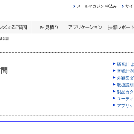
メールマガジン 申込み
サイ
騒音計
騒音計 
質問
音響計測
外観図ダウ
取扱説明
製品カタロ
ユーティ
アプリケ