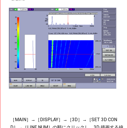
［MAIN］→［DISPLAY］→［3D］→［SET 3D CON
D］→［LINE NUM］の順にクリックし、3D 描画する線