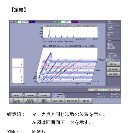
【定幅】
縦赤線：
マーカ点と同じ次数の位置を示す。
左図は同断面データを示す。
X軸：
周波数