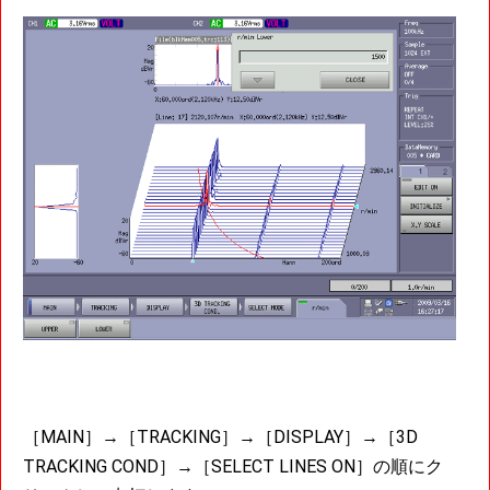
［MAIN］→［TRACKING］→［DISPLAY］→［3D
TRACKING COND］→［SELECT LINES ON］の順にク