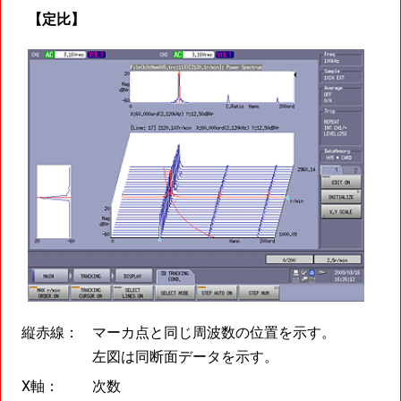
【定比】
縦赤線：
マーカ点と同じ周波数の位置を示す。
左図は同断面データを示す。
X軸：
次数