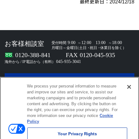
最終更新日：2024/12/18
お問い合わせ
We process your personal information to measure
and improve our sites and service, to assist our
marketing campaigns and to provide personalised
content and advertising. By clicking the button on
the right, you can exercise your privacy rights. For
小野測器SNS
more information see our privacy notice
Cookie
Policy
小野測器公式メールマガジン
Your Privacy Rights
登録・解除