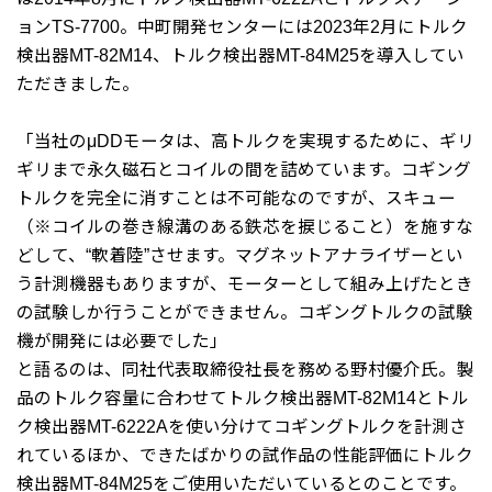
ョンTS-7700。中町開発センターには2023年2月にトルク
検出器MT-82M14、トルク検出器MT-84M25を導入してい
ただきました。
「当社のμDDモータは、高トルクを実現するために、ギリ
ギリまで永久磁石とコイルの間を詰めています。コギング
トルクを完全に消すことは不可能なのですが、スキュー
（※コイルの巻き線溝のある鉄芯を捩じること）を施すな
どして、“軟着陸”させます。マグネットアナライザーとい
う計測機器もありますが、モーターとして組み上げたとき
の試験しか行うことができません。コギングトルクの試験
機が開発には必要でした」
と語るのは、同社代表取締役社長を務める野村優介氏。製
品のトルク容量に合わせてトルク検出器MT-82M14とトル
ク検出器MT-6222Aを使い分けてコギングトルクを計測さ
れているほか、できたばかりの試作品の性能評価にトルク
検出器MT-84M25をご使用いただいているとのことです。