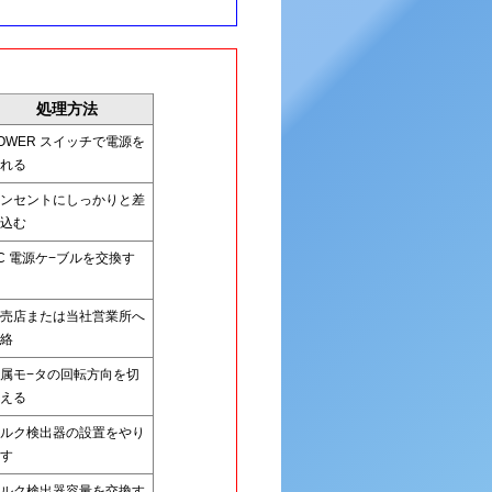
処理方法
OWER
スイッチで電源を
れる
ンセントにしっかりと差
込む
C
電源ケ−ブルを交換す
売店または当社営業所へ
絡
属モ−タの回転方向を切
える
ルク検出器の設置をやり
す
ルク検出器容量を交換す