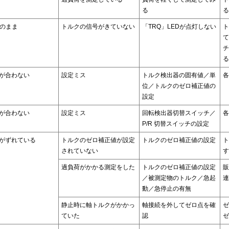
る
る
 のまま
トルクの信号がきていない
「TRQ」LEDが点灯しない
ト
て
チ
る
が合わない
設定ミス
トルク検出器の固有値／単
各
位／トルクのゼロ補正値の
設定
が合わない
設定ミス
回転検出器切替スイッチ／
各
P/R
切替スイッチの設定
がずれている
トルクのゼロ補正値が設定
トルクのゼロ補正値の設定
ト
されていない
す
過負荷がかかる測定をした
トルクのゼロ補正値の設定
販
／被測定物のトルク／急起
連
動／急停止の有無
静止時に軸トルクがかかっ
軸接続を外してゼロ点を確
ゼ
ていた
認
ゼ