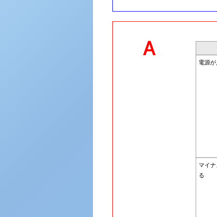
電源が
マイナ
る