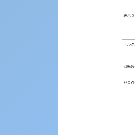
表示 0
トルク
回転数
ゼロ点