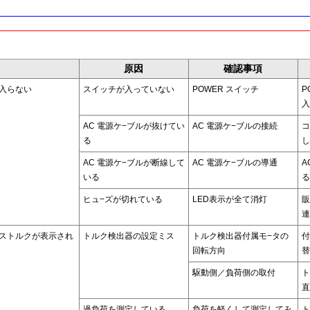
原因
確認事項
入らない
スイッチが入っていない
POWER
スイッチ
P
入
AC
電源ケ−ブルが抜けてい
AC
電源ケ−ブルの接続
コ
る
し
AC
電源ケ−ブルが断線して
AC
電源ケ−ブルの導通
A
いる
る
ヒュ−ズが切れている
LED表示が全て消灯
販
連
ストルクが表示され
トルク検出器の設定ミス
トルク検出器付属モ−タの
付
回転方向
替
駆動側／負荷側の取付
ト
直
過負荷を測定している
負荷を軽くして測定してみ
ト