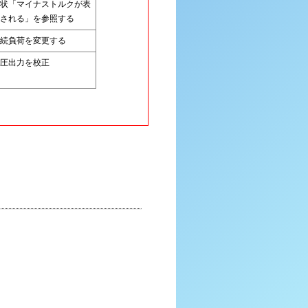
状「マイナストルクが表
される」を参照する
続負荷を変更する
圧出力を校正