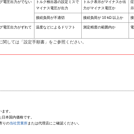
グ電圧出力がでない
トルク検出器の設定ミスで
トルク表示がマイナスか出
症
マイナス電圧が出力
力がマイナス電圧か
示
接続負荷が不適切
接続負荷が
10 kΩ
以上か
接
グ電圧出力がずれて
温度などによるドリフト
測定精度の範囲内か
電
定に関しては「設定手順書」をご参照ください。
います。
た日本国内価格です。
寄りの
当社営業所
または代理店にご確認ください。