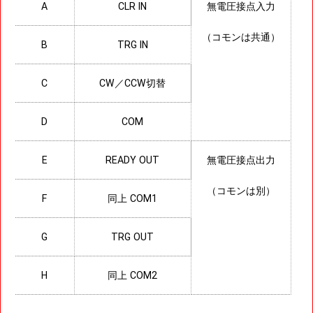
A
CLR IN
無電圧接点入力
（コモンは共通）
B
TRG IN
C
CW／CCW切替
D
COM
E
READY OUT
無電圧接点出力
（コモンは別）
F
同上 COM1
G
TRG OUT
H
同上 COM2