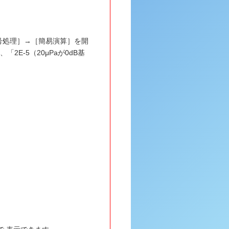
号処理］→［簡易演算］を開
E-5（20μPaが0dB基