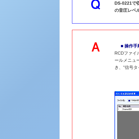
DS-0221
の音圧レベ
■ 操作手
RCDファ
ールメニュ
き、"信号