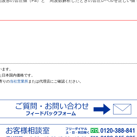
間波形の音圧値（Pa）と 周波数解析したときの音圧レベルを正しい値
います。
た日本国内価格です。
寄りの
当社営業所
または代理店にご確認ください。