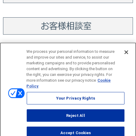
We process your personal information to measure
and improve our sites and service, to assist our
marketing campaigns and to provide personalised
content and advertising. By clicking the button on
the right, you can exercise your privacy rights. For
more information see our privacy notice
Cookie
サイトマップ
Policy
当サイトのご利用にあたって
Your Privacy Rights
個人情報保護方針
Reject All
© ONO SOKKI CO., LTD. 1996-2026
Accept Cookies