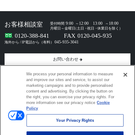
お問い合わせ
We process your personal information to measure
and improve our sites and service, to assist our
marketing campaigns and to provide personalised
小野測器ソーシャルメディア
content and advertising. By clicking the button on
the right, you can exercise your privacy rights. For
more information see our privacy notice
Cookie
小野測器公式メールマガジン
登録・解除
Policy
Your Privacy Rights
サイトマップ |
当サイトのご利用にあたって |