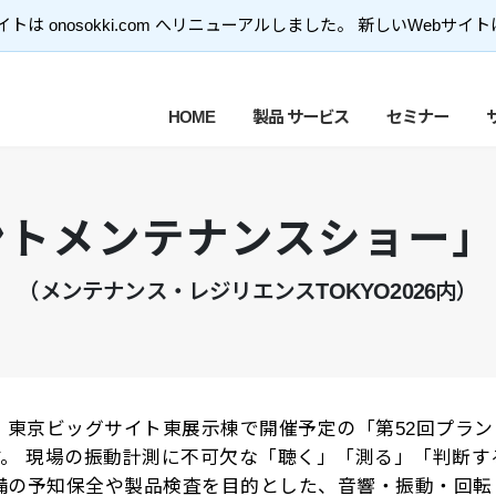
トは onosokki.com へリニューアルしました。 新しいWebサイ
HOME
製品 サービス
セミナー
ントメンテナンスショー
（メンテナンス・レジリエンスTOKYO2026内）
（金）、東京ビッグサイト東展示棟で開催予定の「第52回プ
す。 現場の振動計測に不可欠な「聴く」「測る」「判断す
産設備の予知保全や製品検査を目的とした、音響・振動・回