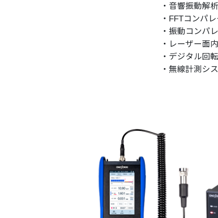
・音響振動解析シス
・FFTコンパレー
・振動コンパレータ
・レーザー面内速
・デジタル回転計・
・無線計測システ