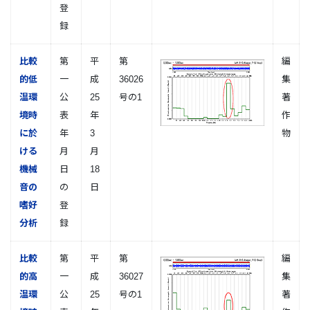
登
録
比較
第
平
第
編
的低
一
成
36026
集
温環
公
25
号の1
著
境時
表
年
作
に於
年
3
物
ける
月
月
機械
日
18
音の
の
日
嗜好
登
分析
録
比較
第
平
第
編
的高
一
成
36027
集
温環
公
25
号の1
著