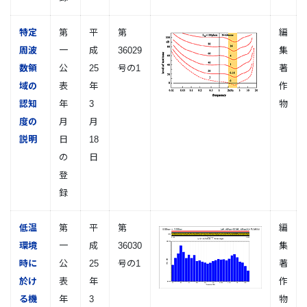
特定
第
平
第
編
周波
一
成
36029
集
数領
公
25
号の1
著
域の
表
年
作
認知
年
3
物
度の
月
月
説明
日
18
の
日
登
録
低温
第
平
第
編
環境
一
成
36030
集
時に
公
25
号の1
著
於け
表
年
作
る機
年
3
物