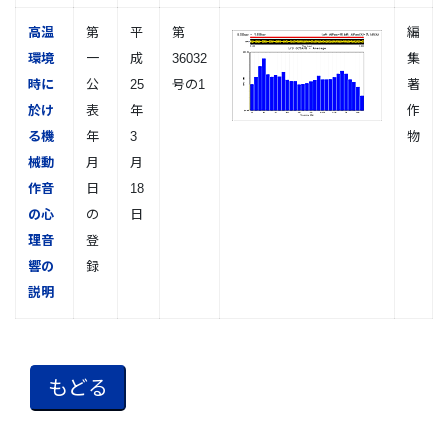
高温
第
平
第
編
環境
一
成
36032
集
時に
公
25
号の1
著
於け
表
年
作
る機
年
3
物
械動
月
月
作音
日
18
の心
の
日
理音
登
響の
録
説明
もどる