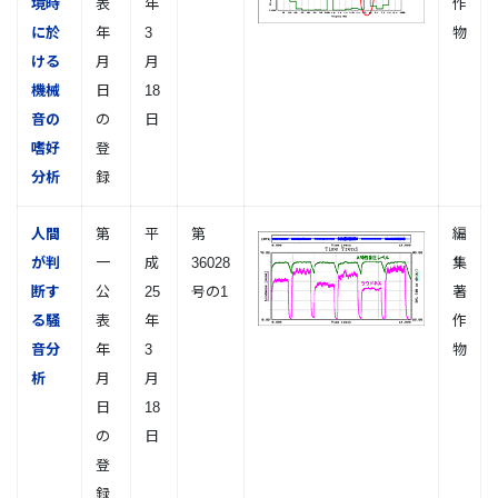
境時
表
年
作
に於
年
3
物
ける
月
月
機械
日
18
音の
の
日
嗜好
登
分析
録
人間
第
平
第
編
が判
一
成
36028
集
断す
公
25
号の1
著
る騒
表
年
作
音分
年
3
物
析
月
月
日
18
の
日
登
録