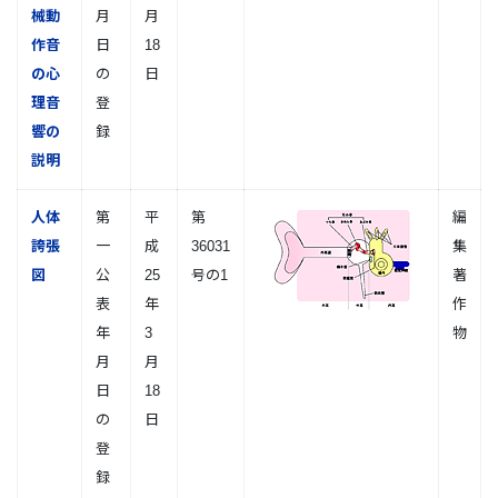
械動
月
月
作音
日
18
の心
の
日
理音
登
響の
録
説明
人体
第
平
第
編
誇張
一
成
36031
集
図
公
25
号の1
著
表
年
作
年
3
物
月
月
日
18
の
日
登
録