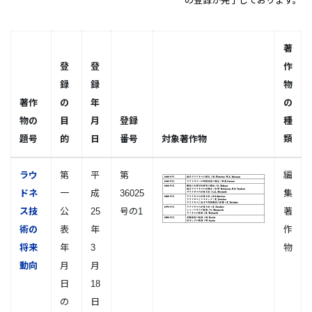
の登録が完了しております。
著
登
登
作
録
録
物
著作
の
年
の
物の
目
月
登録
種
題号
的
日
番号
対象著作物
類
ラウ
第
平
第
編
ドネ
一
成
36025
集
ス技
公
25
号の1
著
術の
表
年
作
将来
年
3
物
動向
月
月
日
18
の
日